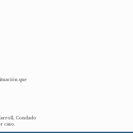
ituación que
arroll, Condado
r caso.