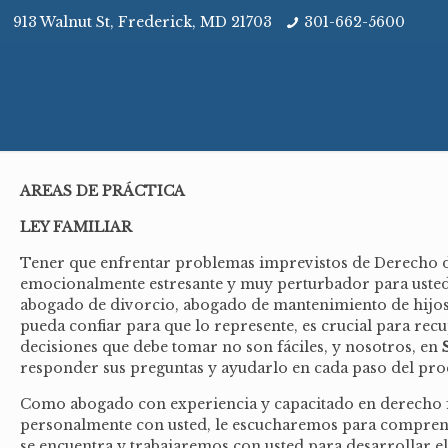
913 Walnut St, Frederick, MD 21703
301-662-5600
AREAS DE PRÁCTICA
LEY FAMILIAR
Tener que enfrentar problemas imprevistos de Derecho d
emocionalmente estresante y muy perturbador para usted 
abogado de divorcio, abogado de mantenimiento de hijos
pueda confiar para que lo represente, es crucial para recu
decisiones que debe tomar no son fáciles, y nosotros, en
responder sus preguntas y ayudarlo en cada paso del pro
Como abogado con experiencia y capacitado en derecho 
personalmente con usted, le escucharemos para comprende
se encuentra y trabajaremos con usted para desarrollar e